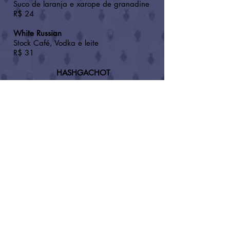
Suco de laranja e xarope de granadine
R$ 24
White Russian
Stock Café, Vodka e leite
R$ 31
HASHGACHOT
Espumante
Gavioli Bianco - Rottenberg
Lambrusco - Rottenberg
Mahut - BDK
Gin
Beefeater - KLBD
Bombay - KLBD
Tanqueray - KLBD
Licor
Cointreau - KF
Creme Cassis Jean Dijon - Rav Westheim
Stock Café - BKA