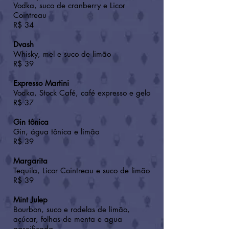
Vodka, suco de cranberry e Licor
Cointreau
R$ 34
Dvash
Whisky, mel e suco de limão
R$ 39
Expresso Martini
Vodka, Stock Café, café expresso e gelo
R$ 37
Gin tônica
Gin, água tônica e limão
R$ 39
Margarita
Tequila, Licor Cointreau e suco de limão
R$ 39
Mint Julep
Bourbon, suco e rodelas de limão,
açúcar, folhas de menta e agua
gaseificada