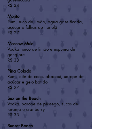
R$ 34
Mojito
Rum, suco de limão, agua gaseificada,
açúcar e folhas de hortelã
R$ 27
Moscow Mule
Vodka, suco de limão e espuma de
gengibre
R$ 33
Piña Colada
Rum, leite de coco, abacaxi, xarope de
açúcar e gelo batido
R$ 27
Sex on the Beach
Vodka, xarope de pêssego, sucos de
laranja e cranberry
R$ 33
Sunset Beach