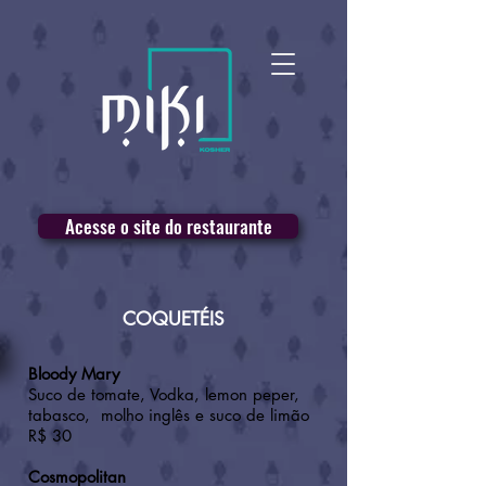
Acesse o site do restaurante
COQUETÉIS
Bloody Mary
Suco de tomate, Vodka, lemon peper,
tabasco, molho inglês e suco de limão
R$ 30
Cosmopolitan