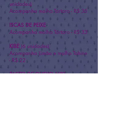
unidades)
Acompanha molho Tártaro - R$ 35
ISCAS DE PEIXE
Acompanha molho Tártaro - R$ 33
KIBE
(6 unidades)
Acompanha Limão e molho Tahine
- R$ 22
PASTEL DE QUEIJO MIKI
Porção com 6 unidades - R$ 24
Porção com 12 unidades - R$ 39
TORRESMO DE BERINJELA
Aperitivo crocante à milanesa - R$
15