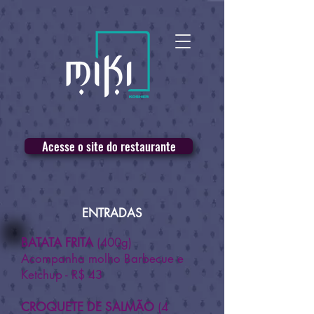
Acesse o site do restaurante
ENTRADAS
BATATA FRITA
(400g)
Acompanha molho Barbecue e
Ketchup - R$ 43
CROQUETE DE SALMÃO
(4